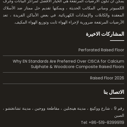
يمكن أن تكون الأرضيات المرتفعة هي الخيار الأفضل لمراكز البيانات وغرف
الكمبيوتر ومباني المكاتب الحديثة ، ويمكنها تقديم حل ممتاز ضد الأسلاك
المعقدة والكابلات والإمدادات الكهربائية. في بعض الأماكن الفريدة ، تعد
الأرضيات المرتفعة ضرورية لإجراء الهواء ثابت وتوزيع الهواء المكيف.
المشاركات الاخيرة
Perforated Raised Floor
Why EN Standards Are Preferred Over CISCA for Calcium
Sulphate & Woodcore Composite Raised Floors
Raised Floor 2026
الاتصال بنا
رقم 9 ، شارع ووكينغ ، مدينة هينجلين ، مقاطعة ووجين ، مدينة تشانغتشو ،
الصين
Tel: +86-519-83999119